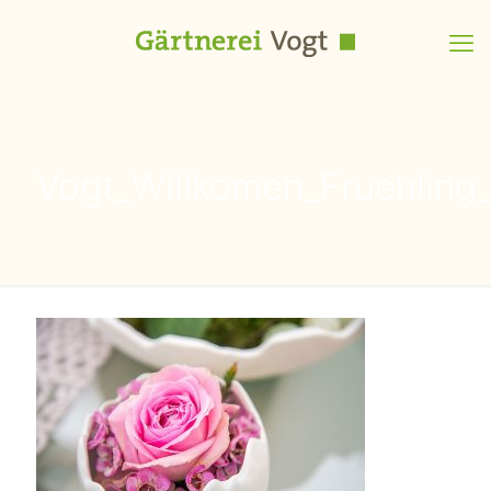
Vogt_Willkomen_Fruehling