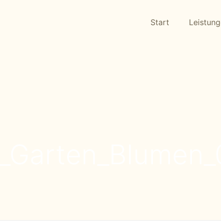
Start
Leistun
_Garten_Blumen