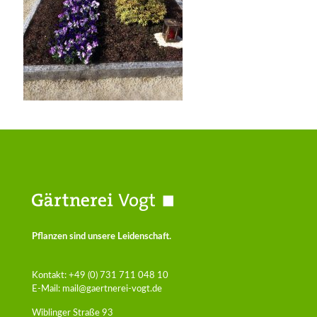
Pflanzen sind unsere Leidenschaft.
Kontakt:
+49 (0) 731 711 048 10
E-Mail:
mail@gaertnerei-vogt.de
Wiblinger Straße 93