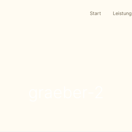
Start
Leistun
graeber-2