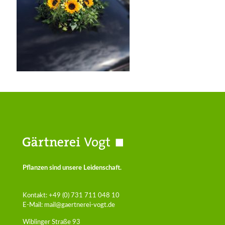
Pflanzen sind unsere Leidenschaft.
Kontakt:
+49 (0) 731 711 048 10
E-Mail:
mail@gaertnerei-vogt.de
Wiblinger Straße 93